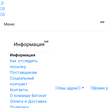
0
0
0
Меню
Информация
Информация
Как отследить
посылку
Поставщикам
Социальный
контракт
Наш адрес
Время 
Контакты
О команде Ватокат
Оплата и Доставка
Политика