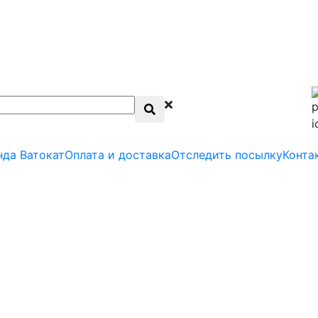
нда Ватокат
Оплата и доставка
Отследить посылку
Конта