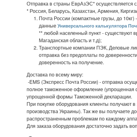
Отправка в страны ЕврАзЭС* осуществляется 
* Россия, Беларусь, Казахстан, Армения, Киргиз
Почта России (компактные грузы, до 10кг)
данные
Универсального калькулятора По
** любой населенный пункт - существуют 
Магаданская область и т.д);
Транспортные компании ПЭК, Деловые лин
отправка без предоплаты по доверенности
доверенность на получение.
Доставка по всему миру:
-EMS (Экспресс Почта России) - отправка осущ
полное таможенное оформление (упрощенная ф
упрощенной формы Таможенной декларации.
При покупке оборудования клиенты получают в
производства Украины). Так же вы получаете д
распространенным проблемам по каждому аппа
Для заказа оборудования достаточно задать воп