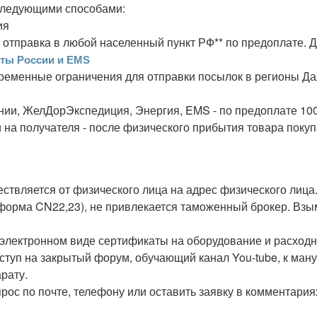
следующими способами:
ия
 - отправка в любой населенный пункт РФ** по предоплате. 
чты России и EMS
временные ограничения для отправки посылок в регионы Да
ии, ЖелДорЭкспедиция, Энергия, EMS - по предоплате 10
 на получателя - после физического прибытия товара покуп
ествляется от физического лица на адрес физического лица
орма CN22,23), не привлекается таможенный брокер. Взым
 электронном виде сертификаты на оборудование и расход
оступ на закрытый форум, обучающий канал You-tube, к ма
рату.
рос по почте, телефону или оставить заявку в комментария