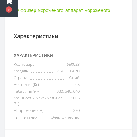
0
фризер мороженого
,
аппарат мороженого
Характеристики
ХАРАКТЕРИСТИКИ
Код товара
650023
Модель
SCM1116ARB
Страна
Китай
Вес нетто (Кг)
65
Габариты (мм)
330x540x640
Мощность (максимальная,
1005
Вт)
Напряжение (В)
220
Тип питания
Электричество