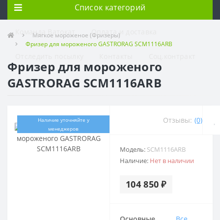
Список категорий
Команда Ватокат
Оплата и доставка
Мягкое мороженое (Фризеры)
Фризер для мороженого GASTRORAG SCM1116ARB
Отследить посылку
Контакты
Соц.контракт
Фризер для мороженого
GASTRORAG SCM1116ARB
Отзывы:
(0)
Наличие уточняйте у
менеджеров
Модель:
SCM1116ARB
Наличие:
Нет в наличии
104 850 ₽
Основные
Все