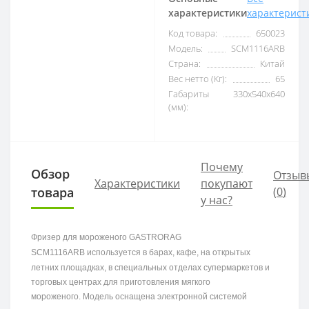
характеристики
характерист
Код товара:
650023
Модель:
SCM1116ARB
Страна:
Китай
Вес нетто (Кг):
65
Габариты
330x540x640
(мм):
Почему
Обзор
Отзыв
Характеристики
покупают
товара
(
0
)
у нас?
Фризер для мороженого
GASTRORAG
SCM1116ARB
используется в барах, кафе, на открытых
летних площадках, в специальных отделах супермаркетов и
торговых центрах для приготовления мягкого
мороженого. Модель оснащена электронной системой