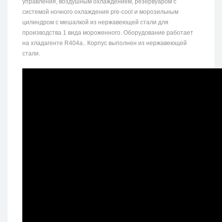
управления, воздушным охлаждением, резервуаром с
системой ночного охлаждения pre-cool и морозильным
цилиндром с мешалкой из нержавеющей стали для
производства 1 вида мороженного. Оборудование работает
на хладагенте R404a.. Корпус выполнен из нержавеющей
стали.