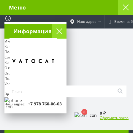
Меню
Наш адрес
Время раб
Информация
Информация
Как отследить посылку
Поставщикам
Социальный контракт
Контакты
О команде Ватокат
Оплата и Доставка
Политика Безопасности
Условия соглашения
Время работы:
+7 978 760-06-03
Наш адрес:
0
0 ₽
Оформить заказ