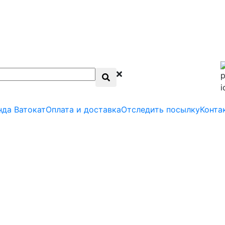
нда Ватокат
Оплата и доставка
Отследить посылку
Конта