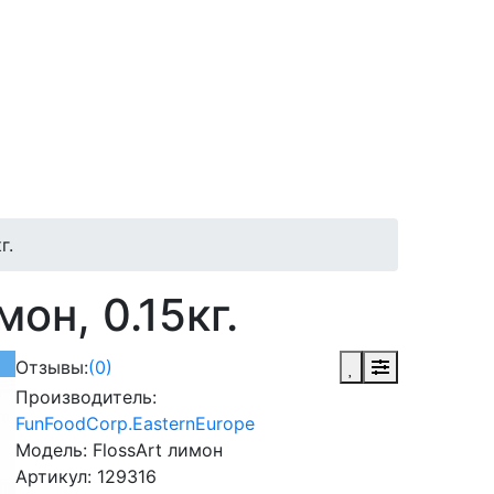
г.
он, 0.15кг.
Отзывы:
(0)
Производитель:
FunFoodCorp.EasternEurope
Модель:
FlossArt лимон
Артикул:
129316