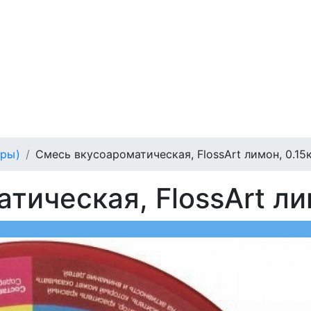
ары)
Смесь вкусоароматическая, FlossArt лимон, 0.15к
ическая, FlossArt лим