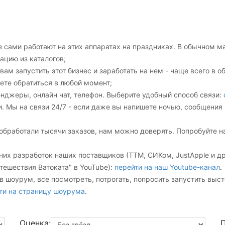
 сами работают на этих аппаратах на праздниках. В обычном м
ацию из каталогов;
ам запустить этот бизнес и заработать на нем - чаще всего в 
ете обратиться в любой момент;
енджеры
, онлайн чат, телефон. Выберите удобный способ связи:
и. Мы на связи 24/7 - если даже вы напишете ночью, сообщения
 обработали тысячи заказов, нам можно доверять. Попробуйте н
них разработок наших поставщиков (ТТМ, СИКом, JustApple и 
тешествия Ватоката" в YouTube):
перейти на наш Youtube-канал
.
 в шоурум, все посмотреть, потрогать, попросить запустить вы
ти на страницу шоурума
.
Оценка:
П