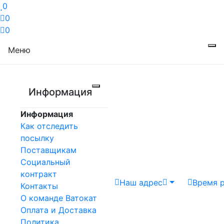
0
0
0
Меню
Информация
Информация
Как отследить
посылку
Поставщикам
Социальный
контракт
Наш адрес
Время 
Контакты
О команде Ватокат
Оплата и Доставка
Политика