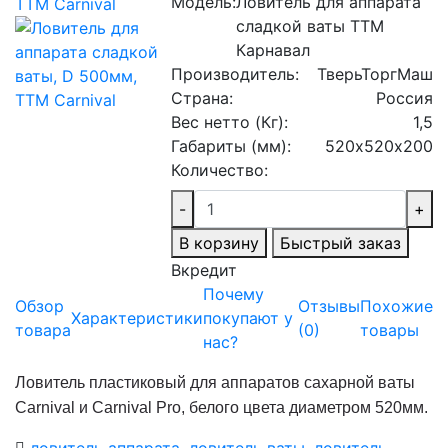
Модель:
Ловитель для аппарата
сладкой ваты ТТМ
Карнавал
Производитель:
ТверьТоргМаш
Страна:
Россия
Вес нетто (Кг):
1,5
Габариты (мм):
520х520х200
Количество:
-
+
В корзину
Быстрый заказ
Вкредит
Почему
Обзор
Отзывы
Похожие
Характеристики
покупают у
товара
(
0
)
товары
нас?
Ловитель пластиковый для аппаратов сахарной ваты
Carnival и Carnival Pro, белого цвета диаметром 520мм.
ловитель аппарата
,
ловитель ваты
,
ловитель