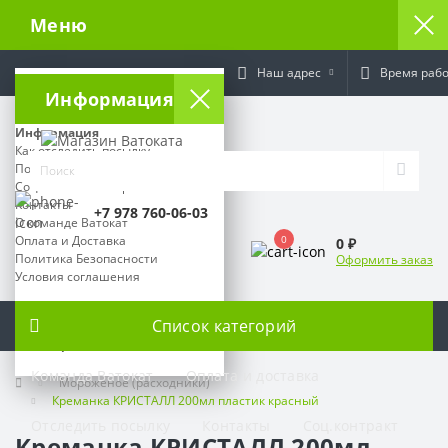
Меню
Наш адрес
Время раб
Информация
Информация
Как отследить посылку
Поставщикам
Социальный контракт
Контакты
+7 978 760-06-03
О команде Ватокат
Оплата и Доставка
0
0 ₽
Политика Безопасности
Оформить заказ
Условия соглашения
Время работы:
Список категорий
Наш адрес:
Команда Ватокат
Оплата и доставка
Мороженое (расходники)
Креманка КРИСТАЛЛ 200мл пластик красный
Отследить посылку
Контакты
Соц.контракт
Креманка КРИСТАЛЛ 200мл