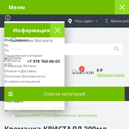
Меню
Наш адрес
Время раб
Информация
Информация
Как отследить посылку
Поставщикам
Социальный контракт
Контакты
+7 978 760-06-03
О команде Ватокат
0
0 ₽
Оплата и Доставка
Оформить заказ
Политика Безопасности
Условия соглашения
Время работы:
Список категорий
Наш адрес:
Команда Ватокат
Оплата и доставка
Мороженое (расходники)
Креманка КРИСТАЛЛ 200мл пластик оранжевый
Отследить посылку
Контакты
Соц.контракт
Креманка КРИСТАЛЛ 200мл