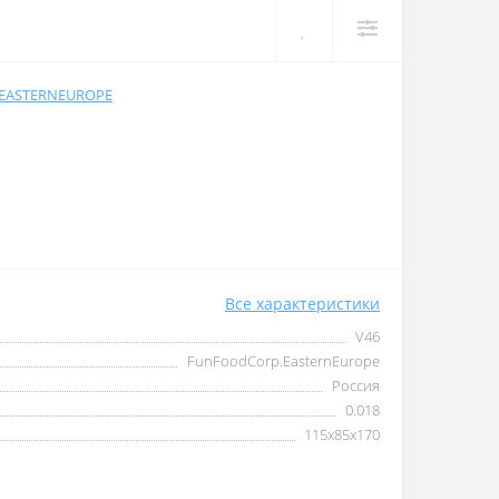
EASTERNEUROPE
Все характеристики
V46
FunFoodCorp.EasternEurope
Россия
0.018
115x85x170