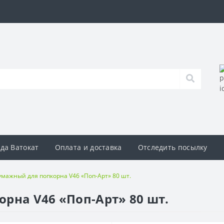
да Ватокат
Оплата и доставка
Отследить посылку
умажный для попкорна V46 «Поп-Арт» 80 шт.
рна V46 «Поп-Арт» 80 шт.