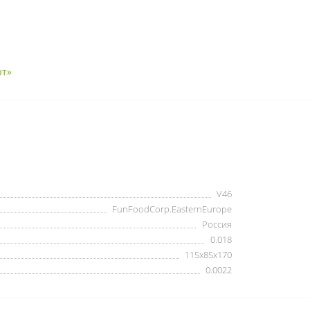
рт»
V46
FunFoodCorp.EasternEurope
Россия
0.018
115x85x170
0.0022