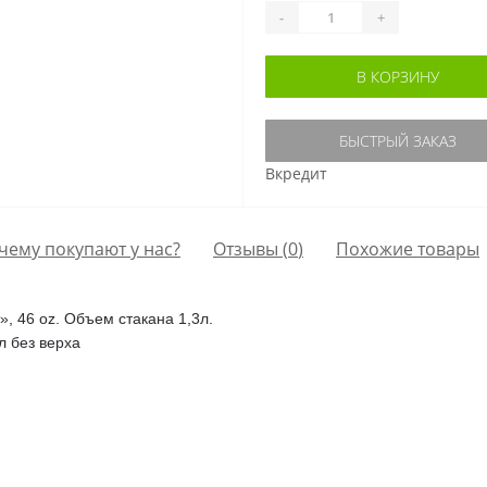
-
+
В КОРЗИНУ
БЫСТРЫЙ ЗАКАЗ
Вкредит
чему покупают у нас?
Отзывы (
0
)
Похожие товары
, 46 oz. Объем стакана 1,3л.
л без верха