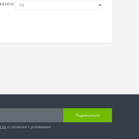
казать:
Подписаться
сти
и согласен с условиями