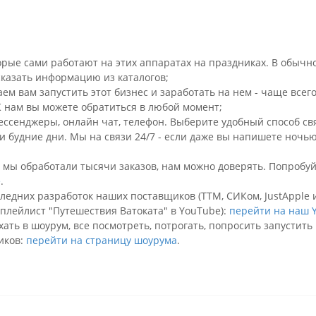
орые сами работают на этих аппаратах на праздниках. В обычн
сказать информацию из каталогов;
ем вам запустить этот бизнес и заработать на нем - чаще все
 К нам вы можете обратиться в любой момент;
ессенджеры
, онлайн чат, телефон. Выберите удобный способ св
и будние дни. Мы на связи 24/7 - если даже вы напишете ночь
ы мы обработали тысячи заказов, нам можно доверять. Попробу
е
.
следних разработок наших поставщиков (ТТМ, СИКом, JustApple
 плейлист "Путешествия Ватоката" в YouTube):
перейти на наш 
ехать в шоурум, все посмотреть, потрогать, попросить запусти
ников:
перейти на страницу шоурума
.