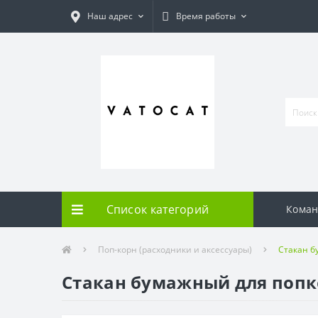
Наш адрес
Время работы
Список категорий
Коман
Поп-корн (расходники и аксессуары)
Стакан б
Стакан бумажный для попко