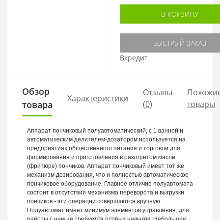
В КОРЗИНУ
БЫСТРЫЙ ЗАКАЗ
Вкредит
Обзор
Отзывы
Похожи
Характеристики
товара
(
0
)
товары
Аппарат пончиковый полуавтоматический, с 1 ванной и
автоматическим делителем-дозатором используется на
предприятиях общественного питания и торговли для
формирования и приготовления в разогретом масле
(фритюре) пончиков. Аппарат пончиковый имеет тот же
механизм дозирования, что и полностью автоматическое
пончиковое оборудование. Главное отличие полуавтомата
состоит в отсутствии механизма переворота и выгрузки
пончиков - эти операции совершаются вручную.
Полуавтомат имеет минимум элементов управления, для
работы с ним не требуется особых навыков. Небольшие