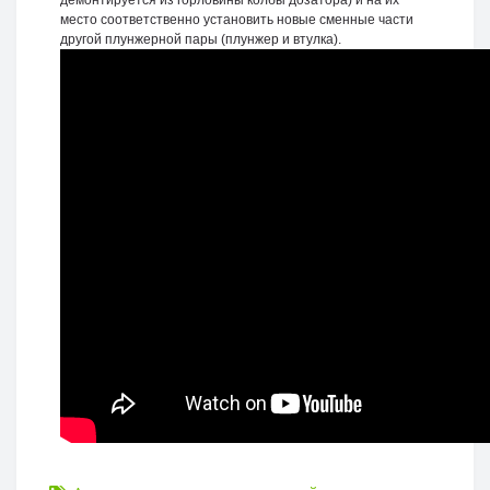
демонтируется из горловины колбы дозатора) и на их
место соответственно установить новые сменные части
другой плунжерной пары (плунжер и втулка).