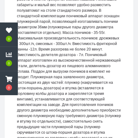
габариты и малый вес позволяют удобно разместить
полуавтомат на столе стандартного размера. В
стандартной комплектации пончиковый аппарат оснащен
плунжерной парой, позволяющей изготавливать пончики
диаметром 36мм (плунжерные пары другого диаметра
поставляются отдельно). Масса пончиков - 35-55г.
Максимальная производительность пончиков: дрожжевых
0
- 300шт./ч, смесевых - 300шт./ч. Вместимость фритюрной
ванны -12л. Время разогрева не более 20 минут.
Вместимость делителя-дозатора - 7л. Пончиковый
аппарат изготовлен из высококачественной нержавеющей
0
стали, делитель-дозатор из пищевого алюминиевого
сплава. Поддон для выгрузки пончиков в комплект не
входит. Плунжерная пара заявленного диаметра,
состоящая из двух частей: плунжер (накручивается на
0
шток-поршень дозатора) и втулка (вставляется в
горловину колбы дозатора и закрепляется тремя
винтами), устанавливается для соответствующей
комплектации на заводе. Для приготовления пончиков
другого диаметра необходимо дополнительно приобрести
сменную плунжерную пару требуемого диаметра (плунжер
и втулку по отдельности), самостоятельно снять
предыдущие части плунжерной пары (плунжер
скручивается со штока-поршня дозатора и втулка