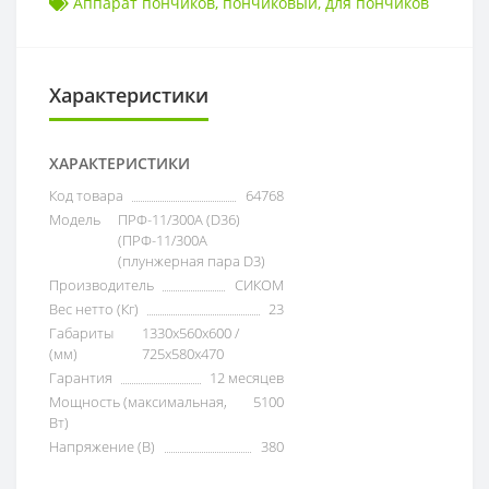
Аппарат пончиков
,
пончиковый
,
для пончиков
Характеристики
ХАРАКТЕРИСТИКИ
Код товара
64768
Модель
ПРФ-11/300А (D36)
(ПРФ-11/300А
(плунжерная пара D3)
Производитель
СИКОМ
Вес нетто (Кг)
23
Габариты
1330x560x600 /
(мм)
725x580x470
Гарантия
12 месяцев
Мощность (максимальная,
5100
Вт)
Напряжение (В)
380