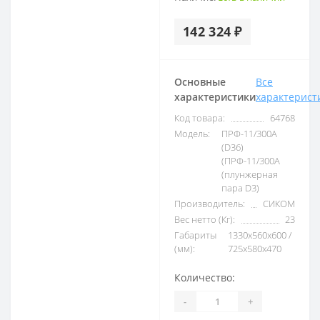
142 324 ₽
Основные
Все
характеристики
характерист
Код товара:
64768
Модель:
ПРФ-11/300А
(D36)
(ПРФ-11/300А
(плунжерная
пара D3)
Производитель:
СИКОМ
Вес нетто (Кг):
23
Габариты
1330x560x600 /
(мм):
725x580x470
Количество:
-
+