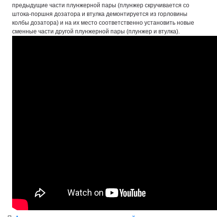
предыдущие части плунжерной пары (плунжер скручивается со
штока-поршня дозатора и втулка демонтируется из горловины
колбы дозатора) и на их место соответственно установить новые
сменные части другой плунжерной пары (плунжер и втулка).