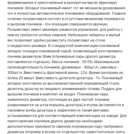
формирования и приготовления в разогретом масле (фритюре)
пончиков. Аппарат пончиковый имеет тот же механизм дозирования,
что и полностью автоматическое пончиковое оборудование. Главное
отличие полуавтомата состоит в отсутствии механизма переворота
и выгрузки пончиков - эти операции совершаются вручную.
Полуавтомат имеет минимум элементов управления, для работы с
ним не требуется особых навыков. Небольшие габариты и малый
вес позволяют удобно разместить полуавтомат на столе
стандартного размера. В стандартной комплектации пончиковый
аппарат оснащен плунжерной парой, позволяющей изготавливать
пончики диаметром 36мм (плунжерные пары другого диаметра
поставляются отдельно). Масса пончиков - 35-55г. Максимальная
производительность пончиков: дрожжевых - 300шт./ч, смесевых -
300шт./ч. Вместимость фритюрной ванны -12л. Время разогрева не
более 20 минут. Вместимость делителя-дозатора - 7л. Пончиковый
аппарат изготовлен из высококачественной нержавеющей стали,
делитель-дозатор из пищевого алюминиевого сплава. Поддон для
выгрузки пончиков в комплект не входит. Плунжерная пара
заявленного диаметра, состоящая из двух частей: плунжер
(накручивается на шток-поршень дозатора) и втулка (вставляется в
горловину колбы дозатора и закрепляется тремя винтами),
устанавливается для соответствующей комплектации на заводе. Для
приготовления пончиков другого диаметра необходимо
дополнительно приобрести сменную плунжерную пару требуемого
диаметра (плунжер и втулку по отдельности), самостоятельно снять