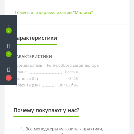
Смесь для карамелизации "Малина"
0
Характеристики
0
ХАРАКТЕРИСТИКИ
Производитель
FunFoodCorp.EasternEurope
Страна
Россия
Вес нетто (Кг)
0,425
0
Габариты (мм)
130*130*95
Почему покупают у нас?
Все менеджеры магазина - практики,