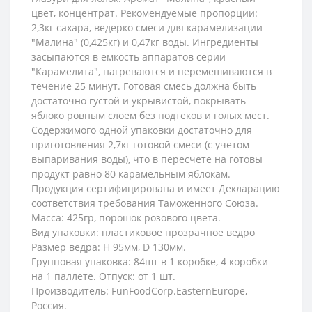
цвет, концентрат. Рекомендуемые пропорции:
2,3кг сахара, ведерко смеси для карамелизации
"Малина" (0,425кг) и 0,47кг воды. Ингредиенты
засыпаются в емкость аппаратов серии
"Карамелита", нагреваются и перемешиваются в
течение 25 минут. Готовая смесь должна быть
достаточно густой и укрывистой, покрывать
яблоко ровным слоем без подтеков и голых мест.
Содержимого одной упаковки достаточно для
приготовления 2,7кг готовой смеси (с учетом
выпаривания воды), что в пересчете на готовы
продукт равно 80 карамельным яблокам.
Продукция сертифицирована и имеет Декларацию
соответствия требования Таможенного Союза.
Масса: 425гр, порошок розового цвета.
Вид упаковки: пластиковое прозрачное ведро
Размер ведра: H 95мм, D 130мм.
Групповая упаковка: 84шт в 1 коробке, 4 коробки
на 1 паллете. Отпуск: от 1 шт.
Производитель: FunFoodCorp.EasternEurope,
Россия.