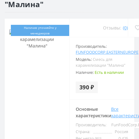
"Малина"
Отзывы:
(0)
Наличие уточняйте у
менеджеров
Производитель:
FUNFOODCORP.EASTERNEUROPE
Модель:
Смесь для
карамелизации "Малина"
Наличие:
Есть в наличии
390 ₽
Основные
Все
характеристики
характерист
Производитель:
FunFoodCorp.
Страна:
Россия
Вес нетто (Кг):
0,425