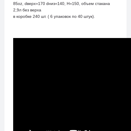
85oz, dверх=170 dниз=140, H=150, объем стакана
2,9л без верха
в коробке 240 шт. ( 6 упаковок по 40 штук).