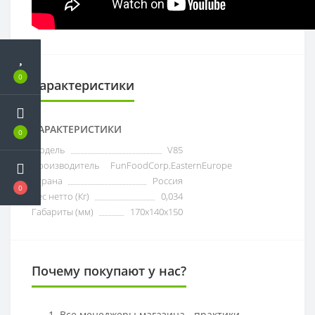
0
Характеристики
ХАРАКТЕРИСТИКИ
0
Модель
V85
Производитель
FunFoodCorp.EasternEurope
Страна
Россия
0
Вес нетто (Кг)
0,034
Габариты (мм)
170х140х150
Почему покупают у нас?
Все менеджеры магазина - практики,