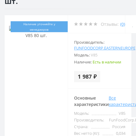
шт.
Отзывы:
(0)
Наличие уточняйте у
менеджеров
Производитель:
FUNFOODCORP.EASTERNEUROPE
Модель:
V85
Наличие:
Есть в наличии
1 987 ₽
Основные
Все
характеристики
характерист
Модель:
V85
Производитель:
FunFoodCorp.
Страна:
Россия
Вес нетто (Кг):
0,034