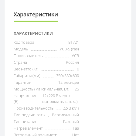
Характеристики
ХАРАКТЕРИСТИКИ
Код товара
81721
Модель
УСВ-5 (газ)
Производитель
УСВ
Страна
Россия
Вес нетто (Кг)
6
Габариты (мм)
350х350х600
Гарантия
12 месяцев
Мощность (максимальная, Вт)
25
Напряжение
12 (220 В через
(В)
выпрямитель тока)
Производительность
до 3 кг/ч
Тип подачи ваты
Вертикальный
Тип питания
Газовый
Нагрев.элемент
Газ
Встроенный вольтметр
Нет