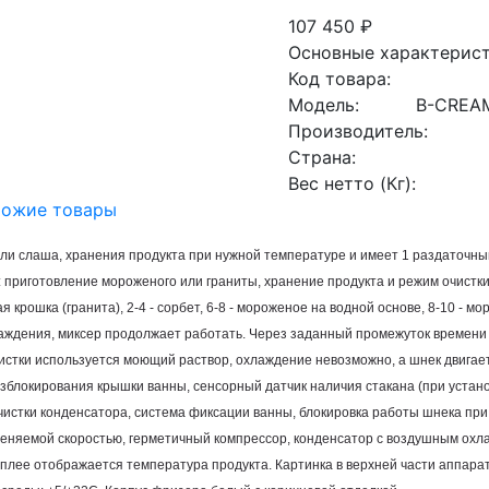
107 450 ₽
Основные характерис
Код товара:
Модель:
B-CREAM
Производитель:
Страна:
Вес нетто (Кг):
ожие товары
ли слаша, хранения продукта при нужной температуре и имеет 1 раздаточны
: приготовление мороженого или граниты, хранение продукта и режим очист
ая крошка (гранита), 2-4 - сорбет, 6-8 - мороженое на водной основе, 8-10 -
охлаждения, миксер продолжает работать. Через заданный промежуток времен
чистки используется моющий раствор, охлаждение невозможно, а шнек двигае
азблокирования крышки ванны, сенсорный датчик наличия стакана (при устано
очистки конденсатора, система фиксации ванны, блокировка работы шнека пр
меняемой скоростью, герметичный компрессор, конденсатор с воздушным охла
сплее отображается температура продукта. Картинка в верхней части аппара