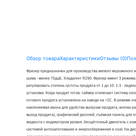
Обзор товара
Характеристики
Отзывы (
0
)
Пох
Фризер предназначен для производства мягкого мороженого и
шума - менее 70дцБ. Хладагент R290. Фризер имеет 3 режима
регулировать степень густоты продукта от 1 до 10: 1-3 - ледян
установка. Когда продукт готов, таймер отключает систему 
готового продукта установлена на заводе на +2С. В режиме о
наклоняемая ванна для удобства выгрузки продукта, кнопка р
выход продукта), графический дисплей, съёмная панель для 
жидкости с индикатором уровня, бесщёточный двигатель с из
системой антизапотевания и энергосбережения e-coat. На ди