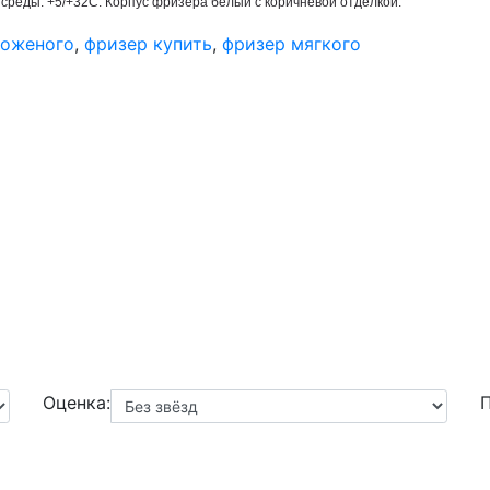
реды: +5/+32С. Корпус фризера белый с коричневой отделкой.
роженого
,
фризер купить
,
фризер мягкого
Оценка:
П