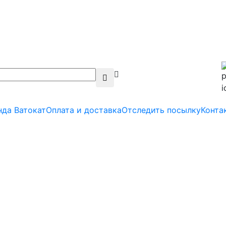
нда Ватокат
Оплата и доставка
Отследить посылку
Конта