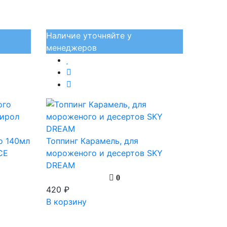
Наличие уточняйте у
менеджеров
о 140мл
Топпинг Карамель, для
CE
мороженого и десертов SKY
DREAM
0
420 ₽
В корзину