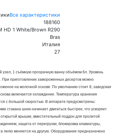
тики
Все характеристики
188160
 HD 1 White/Brown R290
Bras
Италия
27
й узел, 1 съёмную прозрачную ванну объёмом 6л. Уровень
ки. При приготовлении замороженных десертов можно
 мороженое на молочной основе. По умолчанию стоит 8, заводская
и снова включается охлаждение. Температура хранения
тся с большой скоростью. В аппарате предусмотрены:
вке стакана шнек начинает двигаться быстрее, что ускоряет
и открытой крышке, вместительный поддон для пролитой
ждением, защита от перегрузки, блокировка клавиатуры,
та легко меняется на другую. Оборудование предназначено