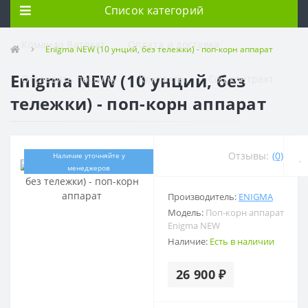
Список категорий
Команда Ватокат
Оплата и доставка
Enigma NEW (10 унций, без тележки) - поп-корн аппарат
Enigma NEW (10 унций, без
Отследить посылку
Контакты
Соц.контракт
тележки) - поп-корн аппарат
Отзывы:
(0)
Наличие уточняйте у
менеджеров
Производитель:
ENIGMA
Модель:
Поп-корн аппарат
Enigma NEW
Наличие:
Есть в наличии
26 900 ₽