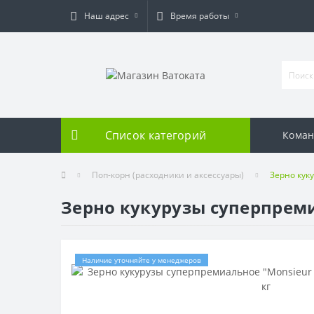
Наш адрес
Время работы
Список категорий
Коман
Поп-корн (расходники и аксессуары)
Зерно куку
Зерно кукурузы суперпремиа
Наличие уточняйте у менеджеров