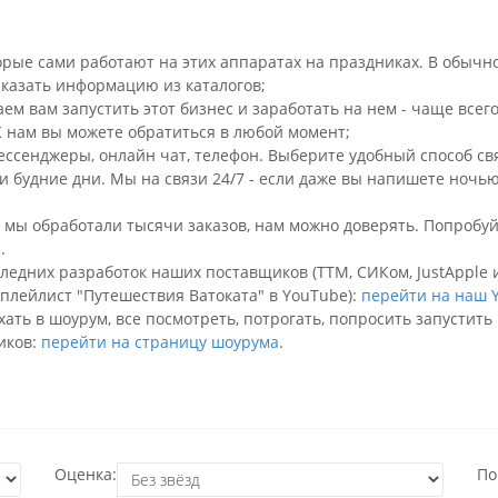
орые сами работают на этих аппаратах на праздниках. В обычн
сказать информацию из каталогов;
ем вам запустить этот бизнес и заработать на нем - чаще все
 К нам вы можете обратиться в любой момент;
ессенджеры
, онлайн чат, телефон. Выберите удобный способ св
и будние дни. Мы на связи 24/7 - если даже вы напишете ночь
ы мы обработали тысячи заказов, нам можно доверять. Попробу
е
.
следних разработок наших поставщиков (ТТМ, СИКом, JustApple
 плейлист "Путешествия Ватоката" в YouTube):
перейти на наш 
ехать в шоурум, все посмотреть, потрогать, попросить запусти
ников:
перейти на страницу шоурума
.
Оценка:
По