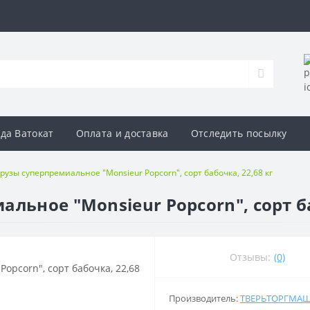
да Ватокат
Оплата и доставка
Отследить посылку
рузы суперпремиальное "Monsieur Popcorn", сорт бабочка, 22,68 кг
льное "Monsieur Popcorn", сорт ба
Отзывы:
(0)
Производитель:
ТВЕРЬТОРГМА