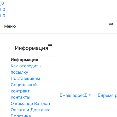
0
0
0
Меню
Информация
Информация
Как отследить
посылку
Поставщикам
Социальный
контракт
Наш адрес
Время 
Контакты
О команде Ватокат
Оплата и Доставка
Политика