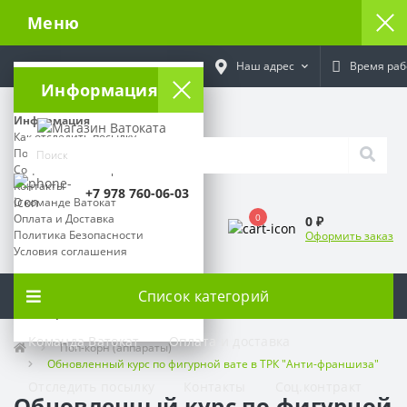
Меню
Наш адрес
Время раб
Информация
Информация
Как отследить посылку
Поставщикам
Социальный контракт
Контакты
+7 978 760-06-03
О команде Ватокат
Оплата и Доставка
0
0 ₽
Политика Безопасности
Оформить заказ
Условия соглашения
Время работы:
Список категорий
Наш адрес:
Команда Ватокат
Оплата и доставка
Поп-корн (аппараты)
Обновленный курс по фигурной вате в ТРК "Анти-франшиза"
Отследить посылку
Контакты
Соц.контракт
Обновленный курс по фигурной